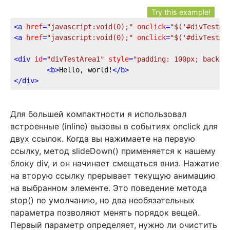
Try this example!
<
a
href
=
"javascript:void(0);"
onclick
=
"$('#divTestAr
<
a
href
=
"javascript:void(0);"
onclick
=
"$('#divTestAr
<
div
id
=
"divTestArea1"
style
=
"padding: 100px; backgr
<
b
>
Hello, world!
</
b
>
</
div
>
Для большей компактности я использовал
встроенные (inline) вызовы в событиях onclick для
двух ссылок. Когда вы нажимаете на первую
ссылку, метод slideDown() применяется к нашему
блоку div, и он начинает смещаться вниз. Нажатие
на вторую ссылку прерывает текущую анимацию
на выбранном элементе. Это поведение метода
stop() по умолчанию, но два необязательных
параметра позволяют менять порядок вещей.
Первый параметр определяет, нужно ли очистить