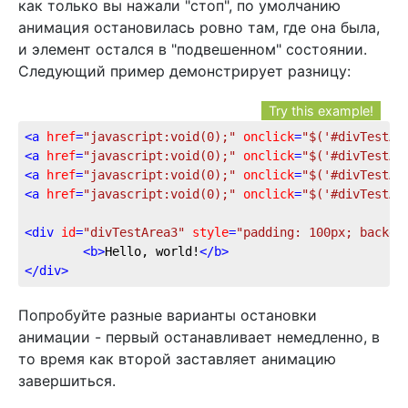
как только вы нажали "стоп", по умолчанию
анимация остановилась ровно там, где она была,
и элемент остался в "подвешенном" состоянии.
Следующий пример демонстрирует разницу:
Try this example!
<
a
href
=
"javascript:void(0);"
onclick
=
"$('#divTestAr
<
a
href
=
"javascript:void(0);"
onclick
=
"$('#divTestAr
<
a
href
=
"javascript:void(0);"
onclick
=
"$('#divTestAr
<
a
href
=
"javascript:void(0);"
onclick
=
"$('#divTestAr
<
div
id
=
"divTestArea3"
style
=
"padding: 100px; backgr
<
b
>
Hello, world!
</
b
>
</
div
>
Попробуйте разные варианты остановки
анимации - первый останавливает немедленно, в
то время как второй заставляет анимацию
завершиться.