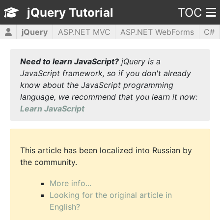
jQuery Tutorial
TOC
jQuery
ASP.NET MVC
ASP.NET WebForms
C#
CSS3
HTML5
JavaScript
PHP5
WPF
Need to learn JavaScript?
jQuery is a
JavaScript framework, so if you don't already
know about the JavaScript programming
language, we recommend that you learn it now:
Learn JavaScript
This article has been localized into Russian by
the community.
More info...
Looking for the original article in
English?