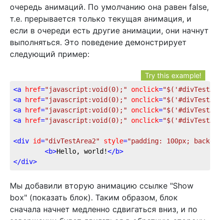
очередь анимаций. По умолчанию она равен false,
т.е. прерывается только текущая анимация, и
если в очереди есть другие анимации, они начнут
выполняться. Это поведение демонстрирует
следующий пример:
Try this example!
<
a
href
=
"javascript:void(0);"
onclick
=
"$('#divTestAr
<
a
href
=
"javascript:void(0);"
onclick
=
"$('#divTestAr
<
a
href
=
"javascript:void(0);"
onclick
=
"$('#divTestAr
<
a
href
=
"javascript:void(0);"
onclick
=
"$('#divTestAr
<
div
id
=
"divTestArea2"
style
=
"padding: 100px; backgr
<
b
>
Hello, world!
</
b
>
</
div
>
Мы добавили вторую анимацию ссылке "Show
box" (показать блок). Таким образом, блок
сначала начнет медленно сдвигаться вниз, и по