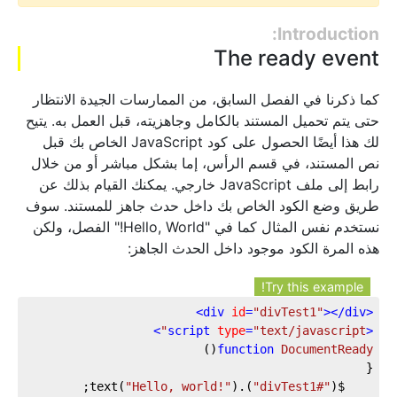
Introduction:
The ready event
كما ذكرنا في الفصل السابق، من الممارسات الجيدة الانتظار
حتى يتم تحميل المستند بالكامل وجاهزيته، قبل العمل به. يتيح
لك هذا أيضًا الحصول على كود JavaScript الخاص بك قبل
نص المستند، في قسم الرأس، إما بشكل مباشر أو من خلال
رابط إلى ملف JavaScript خارجي. يمكنك القيام بذلك عن
طريق وضع الكود الخاص بك داخل حدث جاهز للمستند. سوف
نستخدم نفس المثال كما في "Hello, World!" الفصل، ولكن
هذه المرة الكود موجود داخل الحدث الجاهز:
Try this example!
>
div
id
=
"divTest1"
>
</
div
<
>
script
type
=
"text/javascript"
<
)

(
function
DocumentReady
"Hello, world!"
).text(
"#divTest1"
	$(