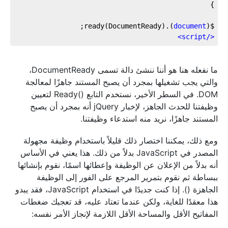
).ready(DocumentReady);

document
$(
>
script
</
ما نفعله هنا هو أننا ننشئ دالة تسمى DocumentReady،
والتي يجب تشغيلها بمجرد أن يصبح المستند جاهزًا لمعالجة
DOM. في السطر الأخير، نستخدم التابع Ready()‎ لتعيين
وظيفتنا للحدث الجاهز، لإخبار jQuery أنه بمجرد أن يصبح
المستند جاهزًا، نريد منه استدعاء وظيفتنا.
ومع ذلك، يمكننا اختصار ذلك قليلاً باستخدام وظيفة مجهولة
المصدر في JavaScript بدلاً من ذلك. هذا يعني في الأساس
أنه بدلاً من الإعلان عن الوظيفة وإعطائها اسمًا، نقوم بإنشائها
ببساطة ثم نقوم بتمرير المرجع على الفور إلى الوظيفة
الجاهزة (). إذا كنت جديدًا في استخدام JavaScript، فقد يبدو
هذا معقدًا للغاية، ولكن عندما تعتاد عليه، قد تعجبك ضغطات
المفاتيح الأقل والمساحة الأقل اللازمة لإنجاز الأمر نفسه: