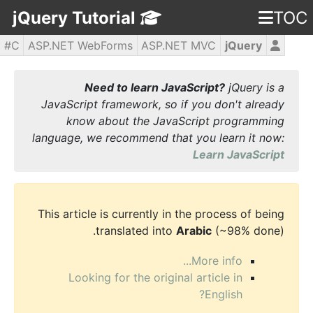
jQuery Tutorial
TOC
C#
ASP.NET WebForms
ASP.NET MVC
jQuery
WPF
PHP5
JavaScript
HTML5
CSS3
Need to learn JavaScript?
jQuery is a
JavaScript framework, so if you don't already
know about the JavaScript programming
language, we recommend that you learn it now:
Learn JavaScript
This article is currently in the process of being
translated into
Arabic
(~98% done).
More info...
Looking for the original article in
English?